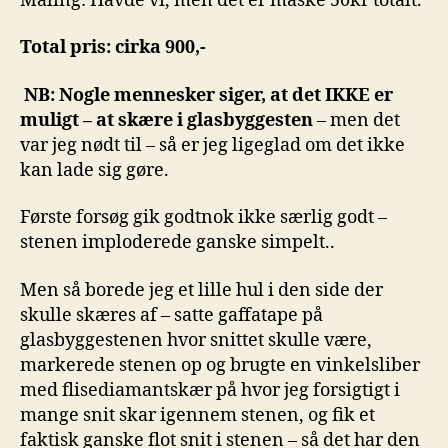
Maling: Havde vi, men det er måske 50kr totalt.
Total pris: cirka 900,-
NB: Nogle mennesker siger, at det IKKE er
muligt – at skære i glasbyggesten
– men det
var jeg nødt til – så er jeg ligeglad om det ikke
kan lade sig gøre.
Første forsøg gik godtnok ikke særlig godt –
stenen imploderede ganske simpelt..
Men så borede jeg et lille hul i den side der
skulle skæres af – satte gaffatape på
glasbyggestenen hvor snittet skulle være,
markerede stenen op og brugte en vinkelsliber
med flisediamantskær på hvor jeg forsigtigt i
mange snit skar igennem stenen, og fik et
faktisk ganske flot snit i stenen – så det har den