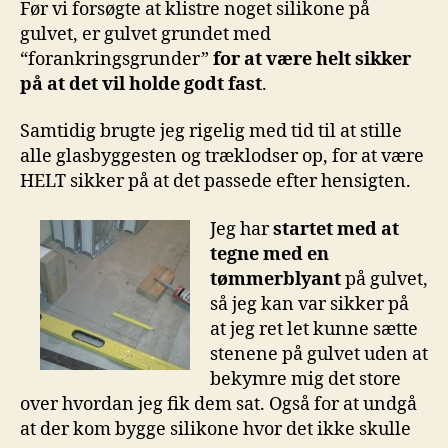
Før vi forsøgte at klistre noget silikone på
gulvet, er gulvet grundet med
“forankringsgrunder”
for at være helt sikker
på at det vil holde godt fast
.
Samtidig brugte jeg rigelig med tid til at stille
alle glasbyggesten og træklodser op, for at være
HELT sikker på at det passede efter hensigten.
Jeg har
startet med at
tegne med en
tømmerblyant
på gulvet,
så jeg kan var sikker på
at jeg ret let kunne sætte
stenene på gulvet uden at
bekymre mig det store
over hvordan jeg fik dem sat. Også for at undgå
at der kom bygge silikone hvor det ikke skulle