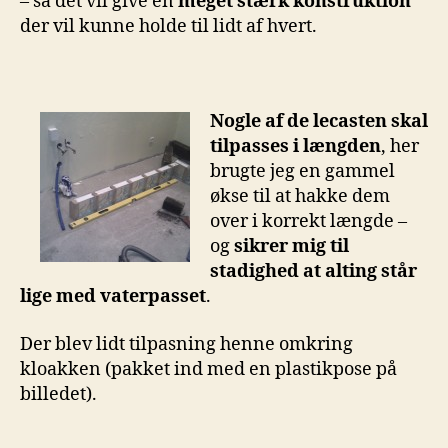
– så det vil give en
meget stærk konstruktion
der vil kunne holde til lidt af hvert.
Nogle af de l
ecasten skal
tilpasses i længden
, her
brugte jeg en gammel
økse til at hakke dem
over i korrekt længde –
og
sikrer mig til
stadighed at alting står
lige med vaterpasset
.
Der blev lidt tilpasning henne omkring
kloakken (pakket ind med en plastikpose på
billedet).