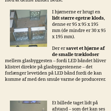
med at denne binder bedst.
I hjørnerne er brugt en
lidt større egetræ klods
,
denne er 95 x 95 x 195
mm (de mindre er 30 x 95
x 195 mm).
Der er
savet et hjørne af
de smalle træklodser
mellem glasbyggesten – fordi LED båndet bliver
klistret direkte på glasbyggestenene – det
forlænger levetiden på LED bånd fordi de kan
komme af med den smule varme de producerer.
Et billede taget lidt på
afstand – som det kan ses