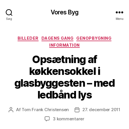
Vores Byg
Søg
Menu
Kategorier
BILLEDER
DAGENS GANG
GENOPBYGNING
INFORMATION
Opsætning af
køkkensokkel i
glasbyggesten – med
ledbånd lys
Af
Tom Frank Christensen
27. december 2011
Indlægsforfatter
Indlægsdato
til
3 kommentarer
Opsætning