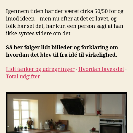
Igennem tiden har der været cirka 50/50 for og
imod ideen – men nu efter at det er lavet, og
folk har set det, har kun een person sagt at han
ikke syntes videre om det.
Så her følger lidt billeder og forklaring om
hvordan det blev til fra idé til virkelighed.
Lidt tanker og udregninger
·
Hvordan laves det
·
Total udgifter