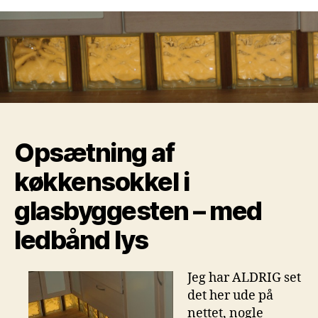
af
køkkensokkel
i
glasbyggesten
–
med
ledbånd
lys
Opsætning af
køkkensokkel i
glasbyggesten – med
ledbånd lys
Jeg har ALDRIG set
det her ude på
nettet, nogle