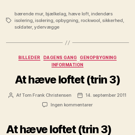
bærende mur
,
bjælkelag
,
hæve loft
,
indendørs
isolering
,
isolering
,
opbygning
,
rockwool
,
sikkerhed
,
Tags
soldater
,
ydervægge
Kategorier
BILLEDER
DAGENS GANG
GENOPBYGNING
INFORMATION
At hæve loftet (trin 3)
Af
Tom Frank Christensen
14. september 2011
Indlægsforfatter
Indlægsdato
til
Ingen kommentarer
At
hæve
loftet
At hæve loftet (trin 3)
(trin