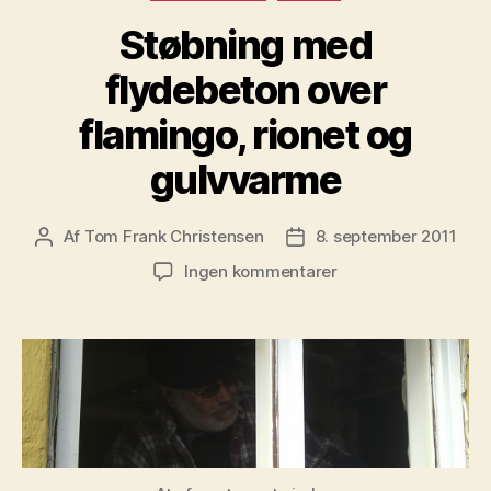
Støbning med
flydebeton over
flamingo, rionet og
gulvvarme
Af
Tom Frank Christensen
8. september 2011
Indlægsforfatter
Indlægsdato
til
Ingen kommentarer
Støbning
med
flydebeton
over
flamingo,
rionet
og
gulvvarme