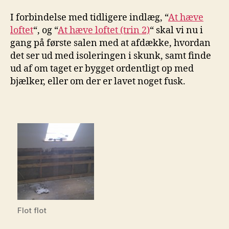
3)
I forbindelse med tidligere indlæg, “
At hæve
loftet
“, og “
At hæve loftet (trin 2)
“ skal vi nu i
gang på første salen med at afdække, hvordan
det ser ud med isoleringen i skunk, samt finde
ud af om taget er bygget ordentligt op med
bjælker, eller om der er lavet noget fusk.
Flot flot