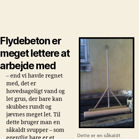
Flydebeton er
meget lettere at
arbejde med
– end vi havde regnet
med, det er
hovedsageligt vand og
let grus, der bare kan
skubbes rundt og
jævnes meget let. Til
dette bruger man en
såkaldt svupper – som
Dette er en såkaldt
egentlig bare er et