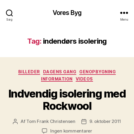
Vores Byg
Søg
Menu
Tag:
indendørs isolering
Kategorier
BILLEDER
DAGENS GANG
GENOPBYGNING
INFORMATION
VIDEOS
Indvendig isolering med
Rockwool
Af
Tom Frank Christensen
9. oktober 2011
Indlægsforfatter
Indlægsdato
til
Ingen kommentarer