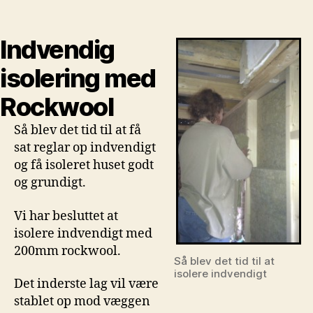
Indvendig
isolering
med
Indvendig
Rockwool
isolering med
Rockwool
Så blev det tid til at få
sat reglar op indvendigt
og få isoleret huset godt
og grundigt.
Vi har besluttet at
isolere indvendigt med
200mm rockwool.
Så blev det tid til at
isolere indvendigt
Det inderste lag vil være
stablet op mod væggen