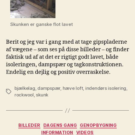
Skunken er ganske flot lavet
Berit og jeg var i gang med at tage gipspladerne
af vægene – som ses på disse billeder – og finder
faktisk ud af at det er rigtigt godt lavet, både
isoleringen, dampspær og tagkonstruktionen.
Endelig en dejlig og positiv overraskelse.
bjælkelag
,
dampspær
,
hæve loft
,
indendørs isolering
,
Tags
rockwool
,
skunk
Kategorier
BILLEDER
DAGENS GANG
GENOPBYGNING
INFORMATION
VIDEOS