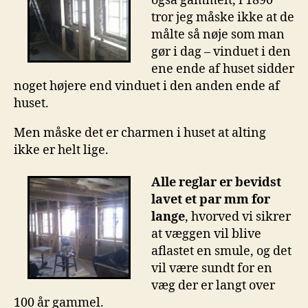
også gammelt, i 1890
tror jeg måske ikke at de
målte så nøje som man
gør i dag – vinduet i den
ene ende af huset sidder
noget højere end vinduet i den anden ende af
huset.
Men måske det er charmen i huset at alting
ikke er helt lige.
Alle reglar er bevidst
lavet et par mm for
lange
, hvorved vi sikrer
at væggen vil blive
aflastet en smule, og det
vil være sundt for en
væg der er langt over
100 år gammel.