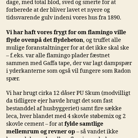
dage, med total blod, sved og smerte for at
forberede at der bliver lavet et nyere og
tidssvarende gulv indeni vores hus fra 1890.
Vi har haft vores frygt for om flamingo ville
flyde ovenpå det flydebeton
, og truffet alle
mulige foranstaltninger for at det ikke skal ske
– f.eks. var alle flamingo plader fæstnet
sammen med Gaffa tape, der var lagt dampspær
i yderkanterne som også vil fungere som Radon
spær.
Vi har brugt cirka 12 dåser PU Skum (modvilligt
da tidligere ejer havde brugt det som fast
bestanddel af husbyggeriet) samt fire sække
leca, hver blandet med 4 skovle støbemix og 2
skovle cement – for at
fylde samtlige
mellemrum og revner op
– så vandet ikke