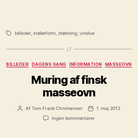
billeder
,
støbeform
,
støbning
,
vindue
Tags
Kategorier
BILLEDER
DAGENS GANG
INFORMATION
MASSEOVN
Muring af finsk
masseovn
Af
Tom Frank Christensen
1. maj 2012
Indlægsforfatter
Indlægsdato
til
Ingen kommentarer
Muring
af