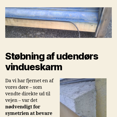
af
udendørs
vindueskarm
Støbning af udendørs
vindueskarm
Da vi har fjernet en af
vores døre – som
vendte direkte ud til
vejen – var det
nødvendigt for
symetrien at bevare