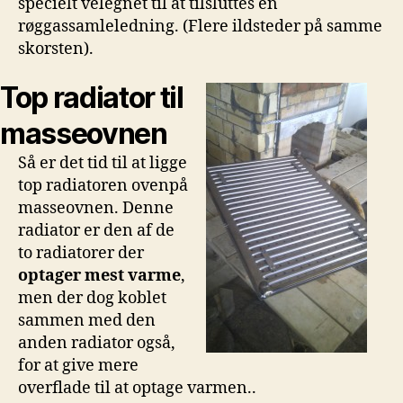
specielt velegnet til at tilsluttes en
røggassamleledning. (Flere ildsteder på samme
skorsten).
Top radiator til
masseovnen
Så er det tid til at ligge
top radiatoren ovenpå
masseovnen. Denne
radiator er den af de
to radiatorer der
optager mest varme
,
men der dog koblet
sammen med den
anden radiator også,
for at give mere
overflade til at optage varmen..