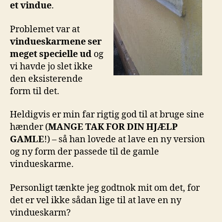
et vindue
.
Problemet var at
vindueskarmene ser
meget specielle ud
og
vi havde jo slet ikke
den eksisterende
form til det.
Heldigvis er min far rigtig god til at bruge sine
hænder (
MANGE TAK FOR DIN HJÆLP
GAMLE
!) – så han lovede at lave en ny version
og ny form der passede til de gamle
vindueskarme.
Personligt tænkte jeg godtnok mit om det, for
det er vel ikke sådan lige til at lave en ny
vindueskarm?