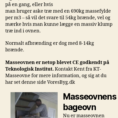
på en gang, eller hvis
man bruger aske træ med en 690kg massefylde
per m3 – så vil det svare til 54kg brænde, vel og
mærke hvis man kunne lægge en massiv klump
træ ind i ovnen.
Normalt afbrænding er dog med 8-14kg
brænde.
Masseovnen er netop blevet CE godkendt på
Teknologisk Institut.
Kontakt Kent fra KT-
Masseovne for mere information, og sig at du
har set denne side VoresByg.dk
Masseovnens
bageovn
Nu er masseovnen