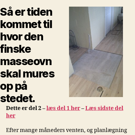
finsk
masseovn
Så er tiden
kommet til
hvor den
finske
masseovn
skal mures
op på
stedet.
Dette er del 2 –
læs del 1 her
–
Læs sidste del
her
Efter mange måneders venten, og planlægning