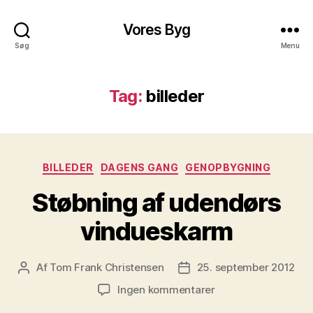
Vores Byg
Søg
Menu
Tag:
billeder
Kategorier
BILLEDER
DAGENS GANG
GENOPBYGNING
Støbning af udendørs
vindueskarm
Af
Tom Frank Christensen
25. september 2012
Indlægsforfatter
Indlægsdato
til
Ingen kommentarer
Støbning