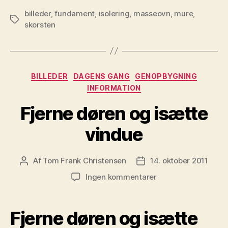
billeder
,
fundament
,
isolering
,
masseovn
,
mure
,
Tags
skorsten
Kategorier
BILLEDER
DAGENS GANG
GENOPBYGNING
INFORMATION
Fjerne døren og isætte
vindue
Af
Tom Frank Christensen
14. oktober 2011
Indlægsforfatter
Indlægsdato
til
Ingen kommentarer
Fjerne
døren
og
Fjerne døren og isætte
isætte