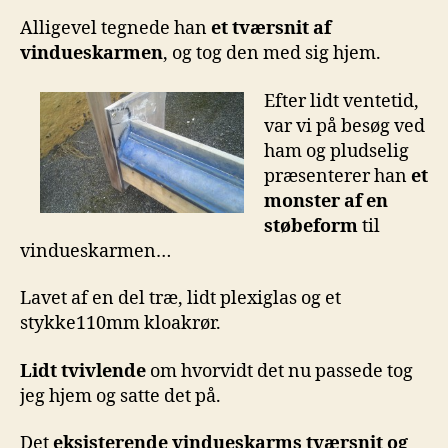
Alligevel tegnede han
et tværsnit af
vindueskarmen
, og tog den med sig hjem.
Efter lidt ventetid,
var vi på besøg ved
ham og pludselig
præsenterer han
et
monster af en
støbeform
til
vindueskarmen…
Lavet af en del træ, lidt plexiglas og et
stykke110mm kloakrør.
Lidt tvivlende
om hvorvidt det nu passede tog
jeg hjem og satte det på.
Det
eksisterende vindueskarms tværsnit og