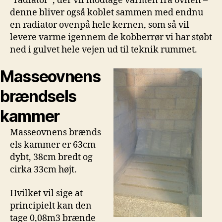
“radiator”, der vil modtage varmen fra ovnen –
denne bliver også koblet sammen med endnu
en radiator ovenpå hele kernen, som så vil
levere varme igennem de kobberrør vi har støbt
ned i gulvet hele vejen ud til teknik rummet.
Masseovnens
brændsels
kammer
Masseovnens brænds
els kammer er 63cm
dybt, 38cm bredt og
cirka 33cm højt.
Hvilket vil sige at
principielt kan den
tage 0,08m3 brænde