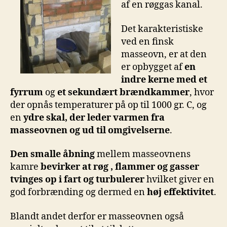
af en røggas kanal.
Det karakteristiske
ved en finsk
masseovn, er at den
er opbygget af
en
indre kerne med et
fyrrum
og
et sekundært brændkammer
, hvor
der opnås temperaturer på op til 1000 gr. C, og
en
ydre skal, der leder varmen fra
masseovnen og ud til omgivelserne
.
Den smalle åbning
mellem masseovnens
kamre
bevirker at røg , flammer og gasser
tvinges op i fart og turbulerer
hvilket giver en
god forbrænding og dermed en
høj effektivitet
.
Blandt andet derfor er masseovnen også