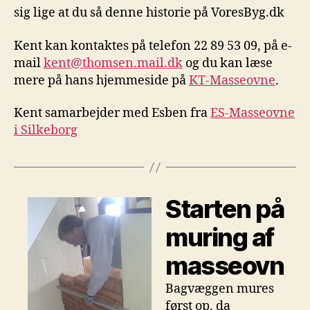
sig lige at du så denne historie på VoresByg.dk
Kent kan kontaktes på telefon 22 89 53 09, på e-
mail
kent@thomsen.mail.dk
og du kan læse
mere på hans hjemmeside på
KT-Masseovne
.
Kent samarbejder med Esben fra
ES-Masseovne
i Silkeborg
Starten på
muring af
masseovn
Bagvæggen mures
først op, da