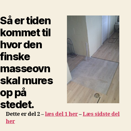
af
finsk
masseovn
Så er tiden
kommet til
hvor den
finske
masseovn
skal mures
op på
stedet.
Dette er del 2 –
læs del 1 her
–
Læs sidste del
her