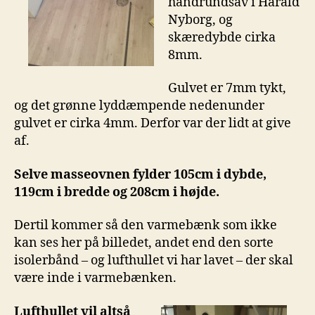
håndrundsav i Harald
Nyborg, og
skæredybde cirka
8mm.
Gulvet er 7mm tykt,
og det grønne lyddæmpende nedenunder
gulvet er cirka 4mm. Derfor var der lidt at give
af.
Selve masseovnen fylder 105cm i dybde,
119cm i bredde og 208cm i højde.
Dertil kommer så den varmebænk som ikke
kan ses her på billedet, andet end den sorte
isolerbånd – og lufthullet vi har lavet – der skal
være inde i varmebænken.
Lufthullet vil altså