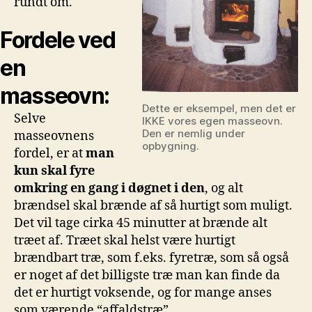
rundt om.
Fordele ved
en
masseovn:
Dette er eksempel, men det er
Selve
IKKE vores egen masseovn.
Den er nemlig under
masseovnens
opbygning.
fordel, er at
man
kun skal fyre
omkring en gang i døgnet i den
, og alt
brændsel skal brænde af så hurtigt som muligt.
Det vil tage cirka 45 minutter at brænde alt
træet af. Træet skal helst være hurtigt
brændbart træ, som f.eks. fyretræ, som så også
er noget af det billigste træ man kan finde da
det er hurtigt voksende, og for mange anses
som værende “affaldstræ”.