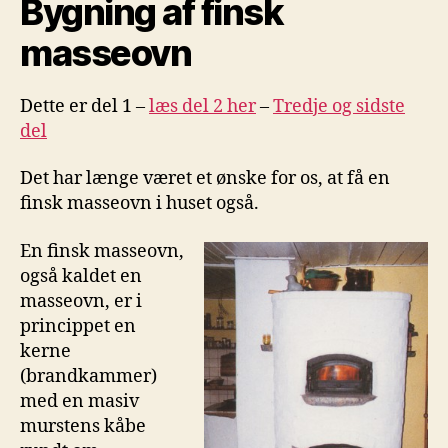
Bygning af finsk
masseovn
masseovn
Dette er del 1 –
læs del 2 her
–
Tredje og sidste
del
Det har længe været et ønske for os, at få en
finsk masseovn i huset også.
En finsk masseovn,
også kaldet en
masseovn, er i
princippet en
kerne
(brandkammer)
med en masiv
murstens kåbe