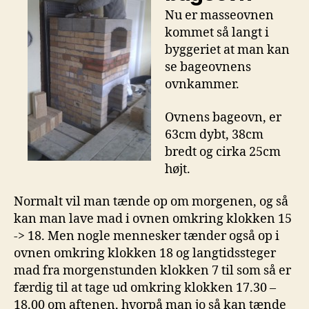
Nu er masseovnen
kommet så langt i
byggeriet at man kan
se bageovnens
ovnkammer.
Ovnens bageovn, er
63cm dybt, 38cm
bredt og cirka 25cm
højt.
Normalt vil man tænde op om morgenen, og så
kan man lave mad i ovnen omkring klokken 15
-> 18. Men nogle mennesker tænder også op i
ovnen omkring klokken 18 og langtidssteger
mad fra morgenstunden klokken 7 til som så er
færdig til at tage ud omkring klokken 17.30 –
18.00 om aftenen, hvorpå man jo så kan tænde