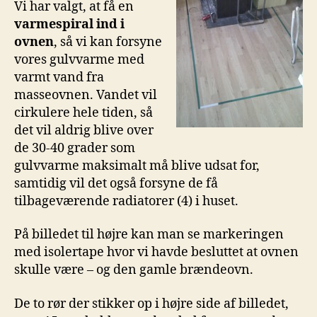
Vi har valgt, at få en
varmespiral ind i
ovnen
, så vi kan forsyne
vores gulvvarme med
varmt vand fra
masseovnen. Vandet vil
cirkulere hele tiden, så
det vil aldrig blive over
de 30-40 grader som
gulvvarme maksimalt må blive udsat for,
samtidig vil det også forsyne de få
tilbageværende radiatorer (4) i huset.
På billedet til højre kan man se markeringen
med isolertape hvor vi havde besluttet at ovnen
skulle være – og den gamle brændeovn.
De to rør der stikker op i højre side af billedet,