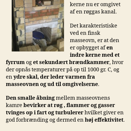
kerne nu er omgivet
af en røggas kanal.
Det karakteristiske
ved en finsk
masseovn, er at den
er opbygget af
en
indre kerne med et
fyrrum
og
et sekundært brændkammer
, hvor
der opnås temperaturer på op til 1000 gr. C, og
en
ydre skal, der leder varmen fra
masseovnen og ud til omgivelserne
.
Den smalle åbning
mellem masseovnens
kamre
bevirker at røg , flammer og gasser
tvinges op i fart og turbulerer
hvilket giver en
god forbrænding og dermed en
høj effektivitet
.