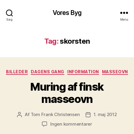
Vores Byg
Søg
Menu
Tag:
skorsten
Kategorier
BILLEDER
DAGENS GANG
INFORMATION
MASSEOVN
Muring af finsk
masseovn
Af
Tom Frank Christensen
1. maj 2012
Indlægsforfatter
Indlægsdato
til
Ingen kommentarer
Muring