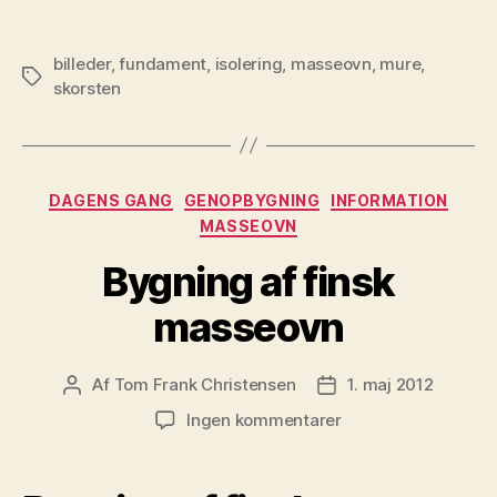
billeder
,
fundament
,
isolering
,
masseovn
,
mure
,
Tags
skorsten
Kategorier
DAGENS GANG
GENOPBYGNING
INFORMATION
MASSEOVN
Bygning af finsk
masseovn
Af
Tom Frank Christensen
1. maj 2012
Indlægsforfatter
Indlægsdato
til
Ingen kommentarer
Bygning
af
finsk