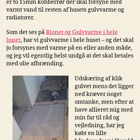
er to 15mm kobberrør der skal forsyne med
varmt vand til resten af husets gulvvarme og
radiatorer.
Som det ses på
Rionet og Gulvvarme i hele
huset
, har vi gulvvarme i hele huset – og det skal
jo forsynes med varme på en eller anden måde,
og jeg vil egentlig helst undgå at det skal betales
med olie afbrænding.
Udskæring af klik
gulvet mens det ligger
ned kræver noget
omtanke, men efter at
have allieret mig med
min far til råd og
vejledning, har jeg
købt en lille