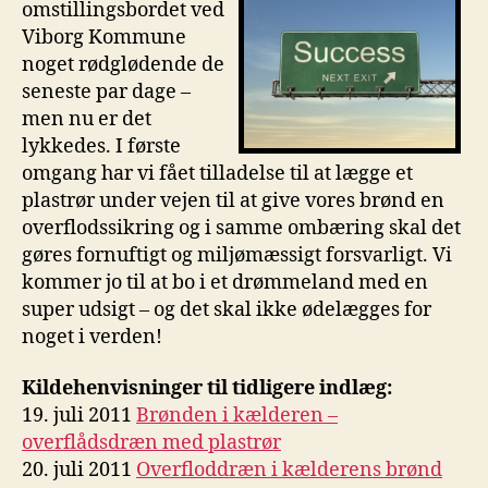
omstillingsbordet ved
Viborg Kommune
noget rødglødende de
seneste par dage –
men nu er det
lykkedes. I første
omgang har vi fået tilladelse til at lægge et
plastrør under vejen til at give vores brønd en
overflodssikring og i samme ombæring skal det
gøres fornuftigt og miljømæssigt forsvarligt. Vi
kommer jo til at bo i et drømmeland med en
super udsigt – og det skal ikke ødelægges for
noget i verden!
Kildehenvisninger til tidligere indlæg:
19. juli 2011
Brønden i kælderen –
overflådsdræn med plastrør
20. juli 2011
Overfloddræn i kælderens brønd