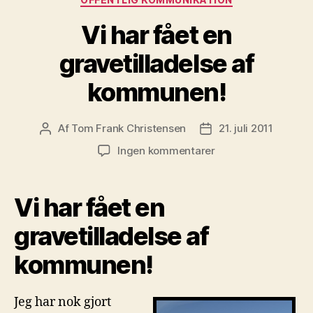
Vi har fået en
gravetilladelse af
kommunen!
Af
Tom Frank Christensen
21. juli 2011
Indlægsforfatter
Indlægsdato
til
Ingen kommentarer
Vi
har
fået
Vi har fået en
en
gravetilladelse
gravetilladelse af
af
kommunen!
kommunen!
Jeg har nok gjort