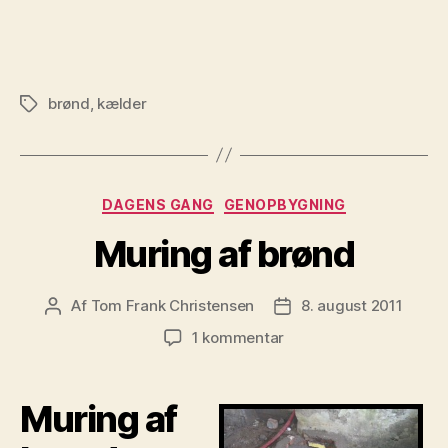
brønd
,
kælder
Tags
Kategorier
DAGENS GANG
GENOPBYGNING
Muring af brønd
Af
Tom Frank Christensen
8. august 2011
Indlægsforfatter
Indlægsdato
til
1 kommentar
Muring
af
brønd
Muring af