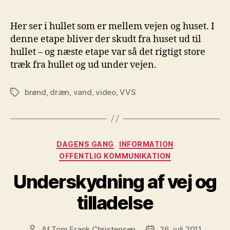
Her ser i hullet som er mellem vejen og huset. I
denne etape bliver der skudt fra huset ud til
hullet – og næste etape var så det rigtigt store
træk fra hullet og ud under vejen.
brønd
,
dræn
,
vand
,
video
,
VVS
Tags
Kategorier
DAGENS GANG
INFORMATION
OFFENTLIG KOMMUNIKATION
Underskydning af vej og
tilladelse
Af
Tom Frank Christensen
26. juli 2011
Indlægsforfatter
Indlægsdato