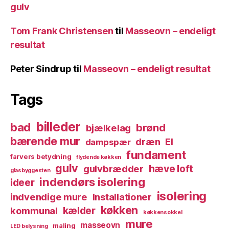
gulv
Tom Frank Christensen
til
Masseovn – endeligt
resultat
Peter Sindrup
til
Masseovn – endeligt resultat
Tags
billeder
bad
brønd
bjælkelag
bærende mur
dræn
El
dampspær
fundament
farvers betydning
flydende køkken
gulv
hæve loft
gulvbrædder
glasbyggesten
indendørs isolering
ideer
isolering
indvendige mure
Installationer
køkken
kælder
kommunal
køkkensokkel
mure
masseovn
maling
LED belysning