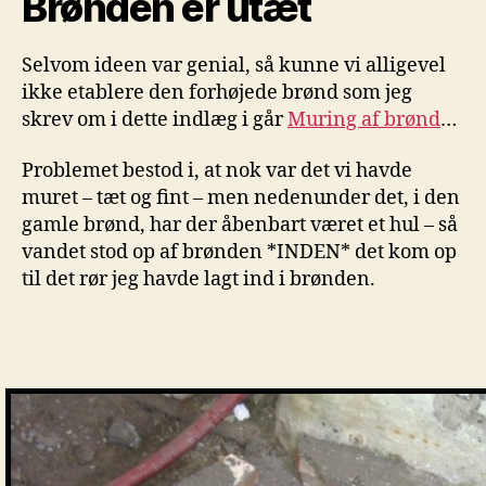
Brønden er utæt
Selvom ideen var genial, så kunne vi alligevel
ikke etablere den forhøjede brønd som jeg
skrev om i dette indlæg i går
Muring af brønd
…
Problemet bestod i, at nok var det vi havde
muret – tæt og fint – men nedenunder det, i den
gamle brønd, har der åbenbart været et hul – så
vandet stod op af brønden *INDEN* det kom op
til det rør jeg havde lagt ind i brønden.