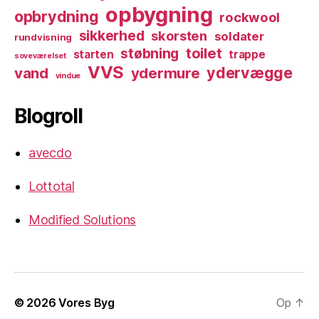
opbygning
opbrydning
rockwool
sikkerhed
skorsten
soldater
rundvisning
toilet
støbning
starten
trappe
soveværelset
VVS
ydervægge
vand
ydermure
vindue
Blogroll
avecdo
Lottotal
Modified Solutions
© 2026
Vores Byg
Op
↑