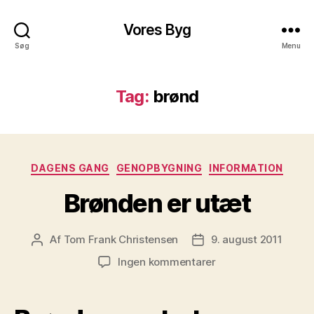
Vores Byg
Søg
Menu
Tag:
brønd
Kategorier
DAGENS GANG
GENOPBYGNING
INFORMATION
Brønden er utæt
Af
Tom Frank Christensen
9. august 2011
Indlægsforfatter
Indlægsdato
til
Ingen kommentarer
Brønden
er
utæt