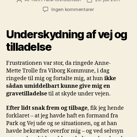
til
Ingen kommentarer
Underskydning
af
vej
Underskydning af vej og
og
tilladelse
tilladelse
Frustrationen var stor, da ringede Anne-
Mette Trolle fra Viborg Kommune, i dag
ringede til mig og fortalte mig, at hun
ikke
sådan umiddelbart kunne give mig en
gravetilladelse
til at skyde under vejen.
Efter lidt snak frem og tilbage
, fik jeg hende
forklaret – at jeg havde haft en formand fra
Park og Vej ude og se situationen, og at han
havde bekræftet overfor mig – og ved selvsyn