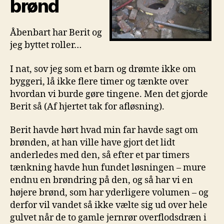
brønd
Åbenbart har Berit og
jeg byttet roller…
I nat, sov jeg som et barn og drømte ikke om
byggeri, lå ikke flere timer og tænkte over
hvordan vi burde gøre tingene. Men det gjorde
Berit så (Af hjertet tak for afløsning).
Berit havde hørt hvad min far havde sagt om
brønden, at han ville have gjort det lidt
anderledes med den, så efter et par timers
tænkning havde hun fundet løsningen – mure
endnu en brøndring på den, og så har vi en
højere brønd, som har yderligere volumen – og
derfor vil vandet så ikke vælte sig ud over hele
gulvet når de to gamle jernrør overflodsdræn i