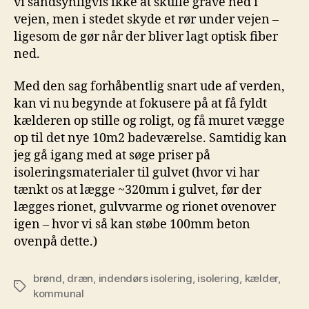
vi sandsynligvis ikke at skulle grave ned i
vejen, men i stedet skyde et rør under vejen –
ligesom de gør når der bliver lagt optisk fiber
ned.
Med den sag forhåbentlig snart ude af verden,
kan vi nu begynde at fokusere på at få fyldt
kælderen op stille og roligt, og få muret vægge
op til det nye 10m2 badeværelse. Samtidig kan
jeg gå igang med at søge priser på
isoleringsmaterialer til gulvet (hvor vi har
tænkt os at lægge ~320mm i gulvet, før der
lægges rionet, gulvvarme og rionet ovenover
igen – hvor vi så kan støbe 100mm beton
ovenpå dette.)
brønd
,
dræn
,
indendørs isolering
,
isolering
,
kælder
,
Tags
kommunal