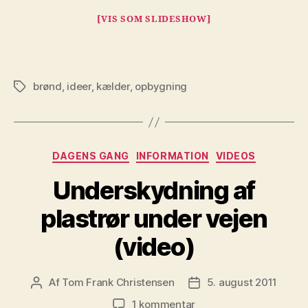
[VIS SOM SLIDESHOW]
brønd
,
ideer
,
kælder
,
opbygning
Tags
Kategorier
DAGENS GANG
INFORMATION
VIDEOS
Underskydning af
plastrør under vejen
(video)
Af
Tom Frank Christensen
5. august 2011
Indlægsforfatter
Indlægsdato
til
1 kommentar