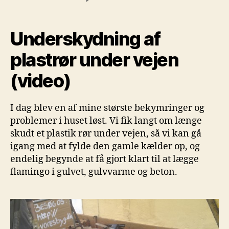
Underskydning
af
plastrør
Underskydning af
under
vejen
plastrør under vejen
(video)
(video)
I dag blev en af mine største bekymringer og
problemer i huset løst. Vi fik langt om længe
skudt et plastik rør under vejen, så vi kan gå
igang med at fylde den gamle kælder op, og
endelig begynde at få gjort klart til at lægge
flamingo i gulvet, gulvvarme og beton.