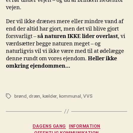
et rør under vejen – og ud af brinken nedenfor
vejen.
Der vil ikke drænes mere eller mindre vand af
end der altid har gjort, men det vil blive gjort
forsvarligt –
så naturen IKKE lider overlast
, vi
værdsætter begge naturen meget – og
naturligvis vil vi ikke være med til at ødelægge
denne rundt om vores ejendom.
Heller ikke
omkring ejendommen…
brønd
,
dræn
,
kælder
,
kommunal
,
VVS
Tags
Kategorier
DAGENS GANG
INFORMATION
OFFENTLIG KOMMUNIKATION