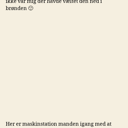
ikke var mig der havde væltet den ned i
brønden 🙂
Her er maskinstation manden igang med at