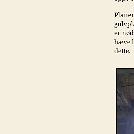
Planen
gulvpla
er nødt
hæve l
dette.