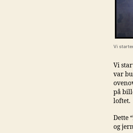
Vi starte
Vi star
var bu
ovenov
på bil
loftet.
Dette 
og jer