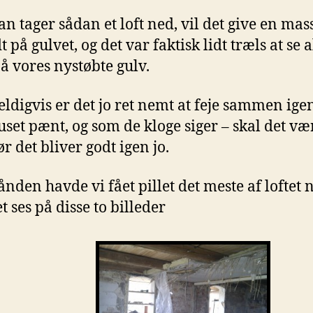
n tager sådan et loft ned, vil det give en mas
t på gulvet, og det var faktisk lidt træls at se a
på vores nystøbte gulv.
ldigvis er det jo ret nemt at feje sammen igen
uset pænt, og som de kloge siger – skal det væ
ør det bliver godt igen jo.
ånden havde vi fået pillet det meste af loftet 
t ses på disse to billeder