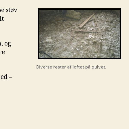
se støv
lt
, og
re
Diverse rester af loftet på gulvet.
ned –