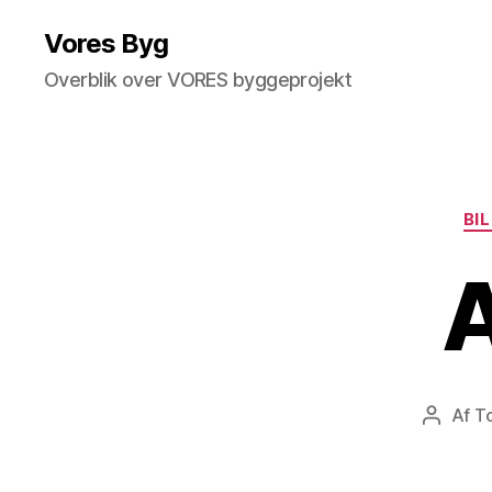
Vores Byg
Overblik over VORES byggeprojekt
BI
A
Af
To
Indlægs