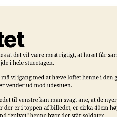
tet
tes at det vil være mest rigtigt, at huset får s
jde i hele stueetagen.
 må vi igang med at hæve loftet henne i den 
der vender ud mod udestuen.
ledet til venstre kan man svagt ane, at de nye
r der er i toppen af billedet, er cirka 40cm hø
nd “gulvet” henne hvor der står soldater.