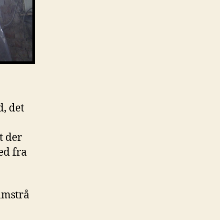
d, det
t der
ed fra
almstrå