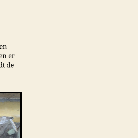
ren
en er
dt de