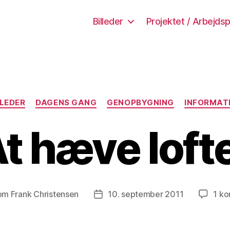
Billeder
Projektet / Arbejdsp
Kategorier
LLEDER
DAGENS GANG
GENOPBYGNING
INFORMAT
t hæve loft
m Frank Christensen
10. september 2011
1 k
forfatter
Indlægsdato