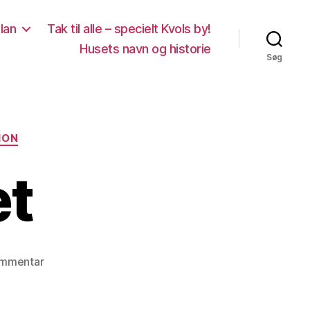
lan
Tak til alle – specielt Kvols by!
Husets navn og historie
Søg
ION
et
til
ommentar
At
hæve