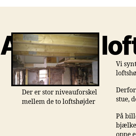
At hæve lof
Vi syn
loftshø
Derfor
Der er stor niveauforskel
stue, 
mellem de to loftshøjder
På bil
bjælke
oppe e