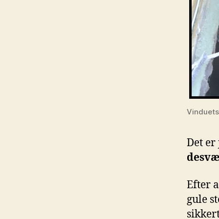
Vinduets
Det er
desvæ
Efter 
gule s
sikkert