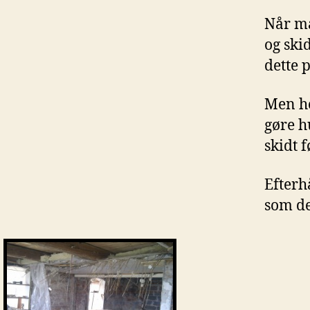
Når ma
og skid
dette 
Men he
gøre h
skidt f
Efterh
som de