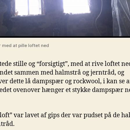
r med at pille loftet ned
tede stille og “forsigtigt”, med at rive loftet ne
ndet sammen med halmstrå og jerntråd, og
er dette lå dampspær og rockwool, i kan se a
ledet ovenover hænger et stykke dampspær n
“loft” var lavet af gips der var pudset på de h
ntråd.