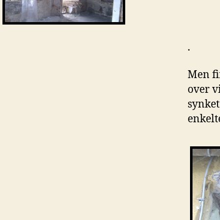
.
Men fi
over v
synket
enkelt