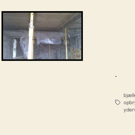
.
bjæl
opbr
Tags
yde