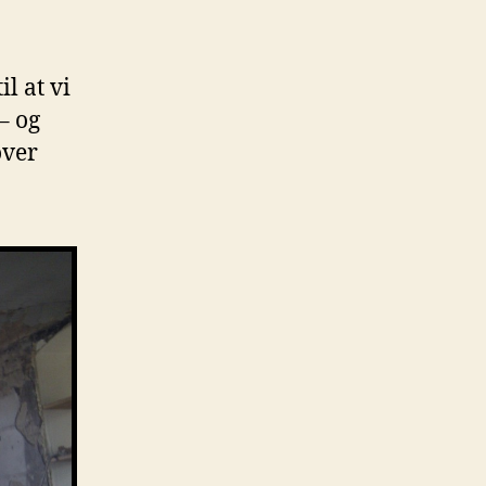
l at vi
 – og
over