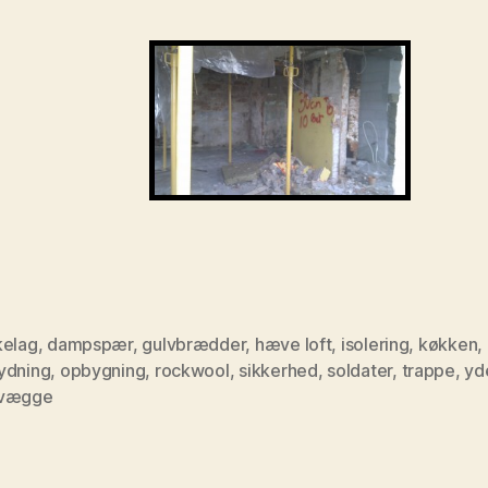
kelag
,
dampspær
,
gulvbrædder
,
hæve loft
,
isolering
,
køkken
,
ydning
,
opbygning
,
rockwool
,
sikkerhed
,
soldater
,
trappe
,
yd
rvægge