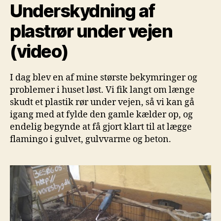
Underskydning af
vejen
(video)
plastrør under vejen
(video)
I dag blev en af mine største bekymringer og
problemer i huset løst. Vi fik langt om længe
skudt et plastik rør under vejen, så vi kan gå
igang med at fylde den gamle kælder op, og
endelig begynde at få gjort klart til at lægge
flamingo i gulvet, gulvvarme og beton.