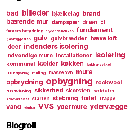
billeder
bad
brønd
bjælkelag
bærende mur
dræn
El
dampspær
fundament
farvers betydning
flydende køkken
gulv
hæve loft
gulvbrædder
glasbyggesten
indendørs isolering
ideer
isolering
indvendige mure
Installationer
køkken
kælder
kommunal
køkkensokkel
mure
masseovn
maling
LED belysning
opbygning
opbrydning
rockwool
sikkerhed
skorsten
soldater
rundvisning
toilet
støbning
starten
trappe
soveværelset
VVS
ydervægge
vand
ydermure
vindue
Blogroll