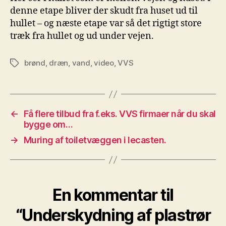
denne etape bliver der skudt fra huset ud til
hullet – og næste etape var så det rigtigt store
træk fra hullet og ud under vejen.
brønd
,
dræn
,
vand
,
video
,
VVS
Tags
←
Få flere tilbud fra f.eks. VVS firmaer når du skal
bygge om…
→
Muring af toiletvæggen i lecasten.
En kommentar til
“Underskydning af plastrør