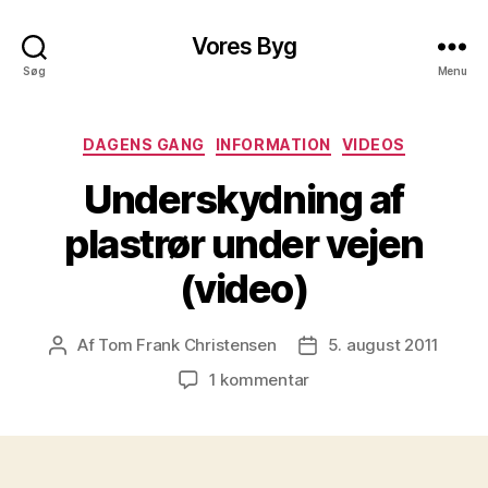
Vores Byg
Søg
Menu
Kategorier
DAGENS GANG
INFORMATION
VIDEOS
Underskydning af
plastrør under vejen
(video)
Af
Tom Frank Christensen
5. august 2011
Indlægsforfatter
Indlægsdato
til
1 kommentar
Underskydning
af
plastrør
under