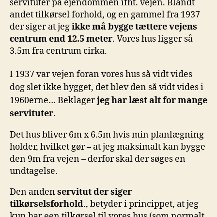
servituter på ejendommen ifht. vejen. Blandt
andet tilkørsel forhold, og en gammel fra 1937
der siger at jeg
ikke må bygge tættere vejens
centrum end 12.5 meter
. Vores hus ligger så
3.5m fra centrum cirka.
I 1937 var vejen foran vores hus så vidt vides
dog slet ikke bygget, det blev den så vidt vides i
1960erne… Beklager
jeg har læst alt for mange
servituter
.
Det hus bliver 6m x 6.5m hvis min planlægning
holder, hvilket gør – at jeg maksimalt kan bygge
den 9m fra vejen – derfor skal der søges en
undtagelse.
Den anden
servitut der siger
tilkørselsforhold
., betyder i princippet, at jeg
kun har een tilkørsel til vores hus (som normalt