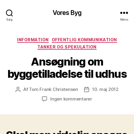
Vores Byg
Søg
Menu
Kategorier
INFORMATION
OFFENTLIG KOMMUNIKATION
TANKER OG SPEKULATION
Ansøgning om
byggetilladelse til udhus
Af
Tom Frank Christensen
10. maj 2012
Indlægsforfatter
Indlægsdato
til
Ingen kommentarer
Ansøgning
om
byggetilladelse
til
udhus