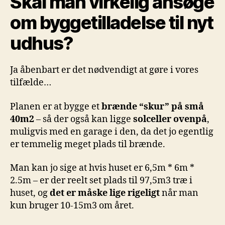
Skal man virkelig ansøge
om byggetilladelse til nyt
udhus?
Ja åbenbart er det nødvendigt at gøre i vores
tilfælde…
Planen er at bygge et
brænde “skur” på små
40m2
– så der også kan ligge
solceller ovenpå
,
muligvis med en garage i den, da det jo egentlig
er temmelig meget plads til brænde.
Man kan jo sige at hvis huset er 6,5m * 6m *
2.5m – er der reelt set plads til 97,5m3 træ i
huset, og
det er måske lige rigeligt
når man
kun bruger 10-15m3 om året.