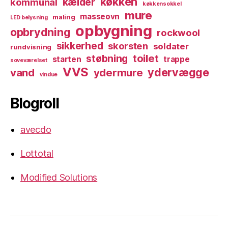
køkken
kælder
kommunal
køkkensokkel
mure
masseovn
maling
LED belysning
opbygning
opbrydning
rockwool
sikkerhed
skorsten
soldater
rundvisning
toilet
støbning
starten
trappe
soveværelset
VVS
ydervægge
vand
ydermure
vindue
Blogroll
avecdo
Lottotal
Modified Solutions