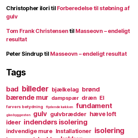
Christopher ilori
til
Forberedelse til støbning af
gulv
Tom Frank Christensen
til
Masseovn – endeligt
resultat
Peter Sindrup
til
Masseovn – endeligt resultat
Tags
billeder
bad
brønd
bjælkelag
bærende mur
dræn
El
dampspær
fundament
farvers betydning
flydende køkken
gulv
hæve loft
gulvbrædder
glasbyggesten
indendørs isolering
ideer
isolering
indvendige mure
Installationer