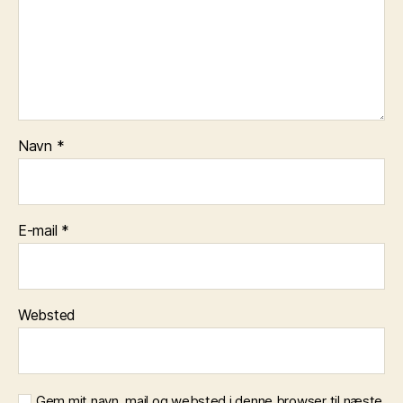
Navn
*
E-mail
*
Websted
Gem mit navn, mail og websted i denne browser til næste