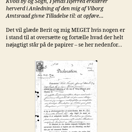
Kvols by og Sogn, Fjends Hjerred erklærer
herverd i Anledning af den mig af Viborg
Amtsraad givne Tilladelse til: at opføre…
Det vil glæde Berit og mig MEGET hvis nogen er
i stand til at oversætte og fortælle hvad der helt
nøjagtigt står på de papirer – se her nedenfor…