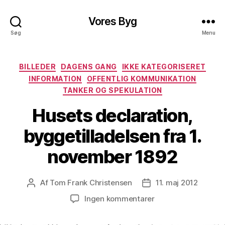
Vores Byg
Søg
Menu
Kategorier
BILLEDER
DAGENS GANG
IKKE KATEGORISERET
INFORMATION
OFFENTLIG KOMMUNIKATION
TANKER OG SPEKULATION
Husets declaration,
byggetilladelsen fra 1.
november 1892
Af
Tom Frank Christensen
11. maj 2012
Indlægsforfatter
Indlægsdato
til
Ingen kommentarer
Husets
declaration,