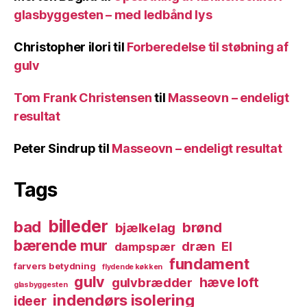
glasbyggesten – med ledbånd lys
Christopher ilori
til
Forberedelse til støbning af
gulv
Tom Frank Christensen
til
Masseovn – endeligt
resultat
Peter Sindrup
til
Masseovn – endeligt resultat
Tags
billeder
bad
brønd
bjælkelag
bærende mur
dræn
El
dampspær
fundament
farvers betydning
flydende køkken
gulv
hæve loft
gulvbrædder
glasbyggesten
indendørs isolering
ideer