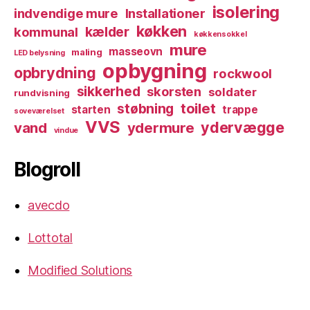
isolering
indvendige mure
Installationer
køkken
kælder
kommunal
køkkensokkel
mure
masseovn
maling
LED belysning
opbygning
opbrydning
rockwool
sikkerhed
skorsten
soldater
rundvisning
toilet
støbning
starten
trappe
soveværelset
VVS
ydervægge
vand
ydermure
vindue
Blogroll
avecdo
Lottotal
Modified Solutions