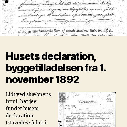
byggetilladelsen
fra
1.
november
1892
Husets declaration,
byggetilladelsen fra 1.
november 1892
Lidt ved skæbnens
ironi, har jeg
fundet husets
declaration
(stavedes sådan i