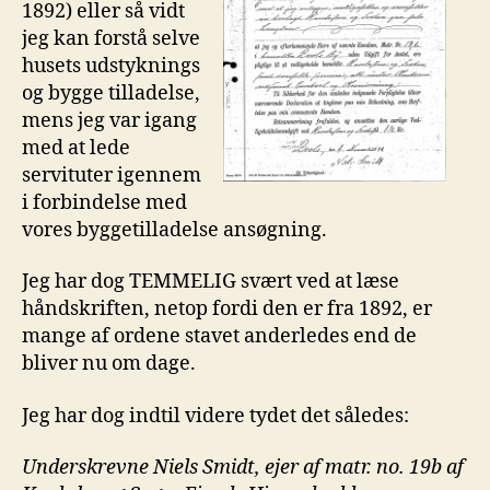
1892) eller så vidt
jeg kan forstå selve
husets udstyknings
og bygge tilladelse,
mens jeg var igang
med at lede
servituter igennem
i forbindelse med
vores byggetilladelse ansøgning.
Jeg har dog TEMMELIG svært ved at læse
håndskriften, netop fordi den er fra 1892, er
mange af ordene stavet anderledes end de
bliver nu om dage.
Jeg har dog indtil videre tydet det således:
Underskrevne Niels Smidt, ejer af matr. no. 19b af