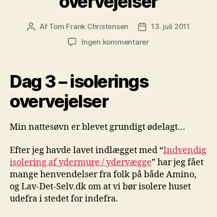
overvejelser
Af
Tom Frank Christensen
13. juli 2011
Indlægsforfatter
Indlægsdato
til
Ingen kommentarer
Dag
3
–
Dag 3 – isolerings
isolerings
overvejelser
overvejelser
Min nattesøvn er blevet grundigt ødelagt…
Efter jeg havde lavet indlægget med “
Indvendig
isolering af ydermure / ydervægge
” har jeg fået
mange henvendelser fra folk på både Amino,
og Lav-Det-Selv.dk om at vi bør isolere huset
udefra i stedet for indefra.