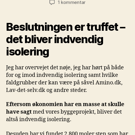
til
1 kommentar
Beslutningen
er
truffet
Beslutningen er truffet –
–
det
det bliver indvendig
bliver
isolering
indvendig
isolering
Jeg har overvejet det nøje, jeg har hørt på både
for og imod indvendig isolering samt hvilke
faldgrubber der kan være på såvel Amino.dk,
Lav-det-selv.dk og andre steder.
Eftersom økonomien har en masse at skulle
have sagt
med vores byggeprojekt, bliver det
altså indvendig isolering.
Desuden har vi fundet 2.800 moler sten som har