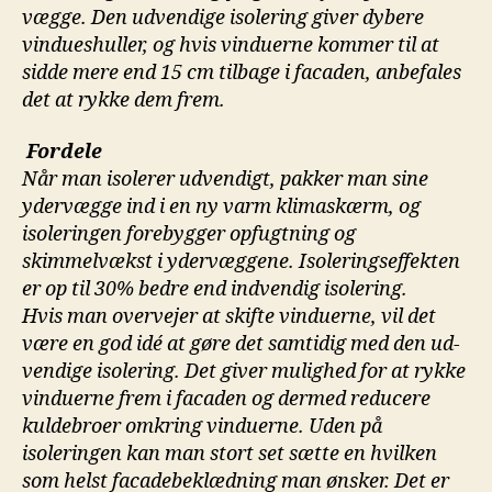
vægge. Den udvendige isolering giver dybere
vindueshuller, og hvis vinduerne kommer til at
sidde mere end 15 cm tilbage i facaden, anbefales
det at rykke dem frem.
Fordele
Når man isolerer udvendigt, pakker man sine
ydervægge ind i en ny varm klimaskærm, og
isoleringen forebygger opfugtning og
skimmelvækst i ydervæggene. Isoleringseffekten
er op til 30% bedre end indvendig isolering.
Hvis man overvejer at skifte vinduerne, vil det
være en god idé at gøre det samtidig med den ud-
vendige isolering. Det giver mulighed for at rykke
vinduerne frem i facaden og dermed reducere
kuldebroer omkring vinduerne. Uden på
isoleringen kan man stort set sætte en hvilken
som helst facadebeklædning man ønsker. Det er