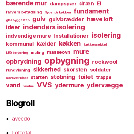
bærende mur
dræn
El
dampspær
fundament
farvers betydning
flydende køkken
gulv
hæve loft
gulvbrædder
glasbyggesten
indendørs isolering
ideer
isolering
indvendige mure
Installationer
køkken
kælder
kommunal
køkkensokkel
mure
masseovn
maling
LED belysning
opbygning
opbrydning
rockwool
sikkerhed
skorsten
soldater
rundvisning
toilet
støbning
starten
trappe
soveværelset
VVS
ydervægge
vand
ydermure
vindue
Blogroll
avecdo
Lottotal